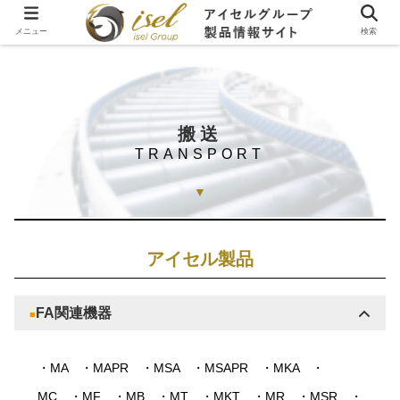
メニュー
検索
ホーム
搬送
搬送
TRANSPORT
▼
アイセル製品
FA関連機器
■
・MA
・MAPR
・MSA
・MSAPR
・MKA
・
MC
・MF
・MB
・MT
・MKT
・MR
・MSR
・