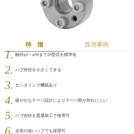
セ
ン
タ
リ
ン
特 徴
採用事例
グ
軸径φ5～φ50まで26型式を標準化
ハブ外径を小さくできる
C
A
センタリング機能あり
D
2
D
緩やかなテーパ設計によりテーパ部が外れにくい
ハブ内径を貫通加工で使用可
C
全長の短いハブでも採用可
A