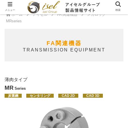
メニュー
検索
ホーム
アイセル
FA 関連機器
メカロック
MRseries
FA関連機器
TRANSMISSION EQUIPMENT
薄肉タイプ
MR
Series
炭素鋼
センタリング
CAD 2D
CAD 3D
炭
素
鋼